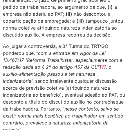
remuneração. O juízo de primeiro grau acolheu o
pedido da trabalhadora, ao argumento de que,
(i)
a
empresa não aderiu ao PAT;
(ii)
não descontou a
coparticipação da empregada; e
(iii)
tampouco juntou
norma coletiva atribuindo natureza indenizatória ao
discutido auxílio. A empresa recorreu da decisão.
Ao julgar a controvérsia, a 3ª Turma do TRT/GO
ponderou que, “
com a entrada em vigor da Lei
13.467/17 (Reforma Trabalhista), especialmente com a
redação dada ao § 2º do artigo 457 da CLT
[1]
, o
auxílio-alimentação passou a ter natureza
indenizatória
”, sendo irrelevante qualquer discussão
acerca de previsão coletiva (atribuindo natureza
indenizatória ao benefício), eventual adesão ao PAT, ou
desconto a título do discutido auxílio no contracheque
da trabalhadora. Portanto, “
nesse contexto, salvo se
existir norma mais benéfica ao trabalhador em sentido
contrário, prevalece a natureza indenizatória da
parcela”.